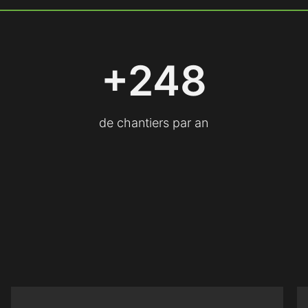
+
+250
2
5
0
de chantiers par an