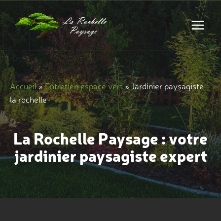
Aller
au
contenu
Accueil
»
Entretien espace vert
»
Jardinier paysagiste
la rochelle
La Rochelle Paysage : votre
jardinier paysagiste expert