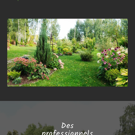
également l’entretien de votre pelouse, la gestion des
déchets verts et l’évacuation des déchets. Nous nous
occupons de tout, afin que vous puissiez profiter
pleinement de votre jardin sans vous soucier des
tâches d’entretien fastidieuses. Faites confiance à
notre équipe de jardiniers passionnés et compétents
pour prendre soin de vos espaces verts. Nous mettons
tout en œuvre pour vous fournir un service de qualité,
adapté à vos besoins et à votre budget.
Des
professionnels