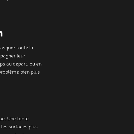
n
masquer toute la
mpagner leur
ps au départ, ou en
problème bien plus
nue. Une tonte
 les surfaces plus