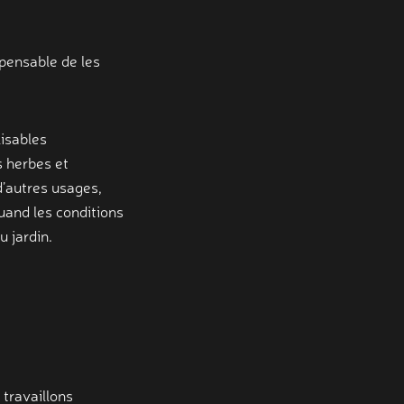
mpensable de les
isables
s herbes et
d’autres usages,
uand les conditions
u jardin.
 travaillons