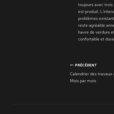
toujours avec trois 
est produit. L’inte
problèmes existants
reste agréable anné
havre de verdure e
confortable et dura
Navigatio
PRÉCÉDENT
de
Calendrier des travaux 
Mois par mois
l’article