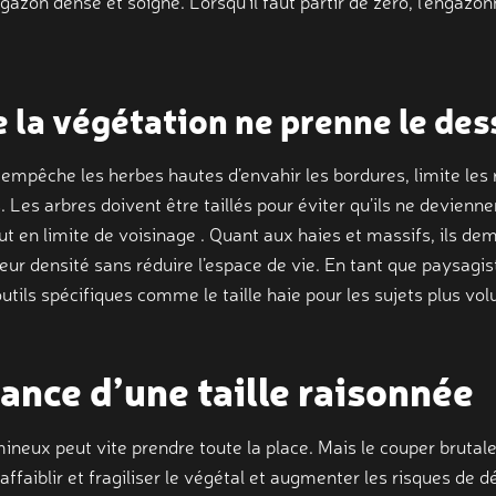
gazon dense et soigné. Lorsqu’il faut partir de zéro, l’engaz
e la végétation ne prenne le des
empêche les herbes hautes d’envahir les bordures, limite les 
. Les arbres doivent être taillés pour éviter qu’ils ne devienne
t en limite de voisinage . Quant aux haies et massifs, ils de
leur densité sans réduire l’espace de vie. En tant que paysagis
outils spécifiques comme le taille haie pour les sujets plus vo
ance d’une taille raisonnée
ineux peut vite prendre toute la place. Mais le couper brutal
t affaiblir et fragiliser le végétal et augmenter les risques de