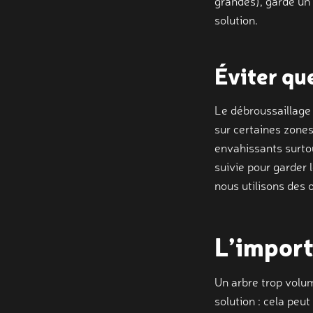
grandes), garde un 
solution.
Éviter qu
Le débroussaillage 
sur certaines zones
envahissants surtou
suivie pour garder 
nous utilisons des 
L’import
Un arbre trop volum
solution : cela peu