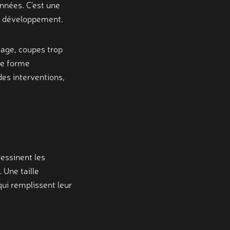
nnées. C’est une
on développement.
tage, coupes trop
une forme
des interventions,
dessinent les
 Une taille
qui remplissent leur