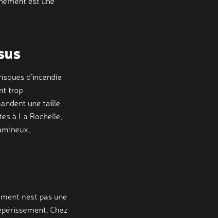
onnement est une
sus
risques d’incendie
nt trop
mandent une taille
tes à La Rochelle,
lumineux,
ement n’est pas une
 dépérissement. Chez