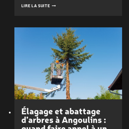
AMÉNAGER
LIRE LA SUITE
UN
PETIT
JARDIN
À
LA
ROCHELLE
:
ASTUCES
POUR
UN
EFFET
GRANDIOSE
Élagage et abattage
d’arbres à Angoulins :
quand faire appel à un