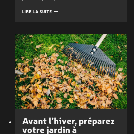
5
LIRE LA SUITE
ERREURS
À
ÉVITER
POUR
AMÉNAGER
SON
JARDIN
:
LES
CONSEILS
DE
VOTRE
PAYSAGISTE
À
LA
ROCHELLE
Avant l’hiver, préparez
votre jardin à