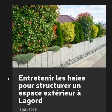
À
THÈME
À
CHÂTELAILLON-
PLAGE
:
UN
ESPACE
UNIQUE
AUTOUR
D’UNE
IDÉE
Entretenir les haies
pour structurer un
espace extérieur à
Lagord
13 juin 2025