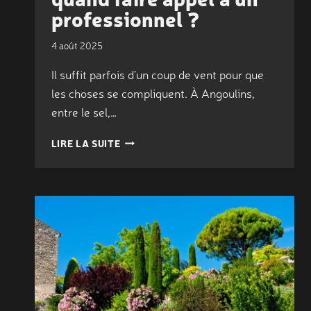
professionnel ?
4 août 2025
Il suffit parfois d’un coup de vent pour que
les choses se compliquent. À Angoulins,
entre le sel,…
ÉLAGAGE
LIRE LA SUITE
ET
ABATTAGE
D’ARBRES
À
ANGOULINS
:
QUAND
FAIRE
APPEL
À
UN