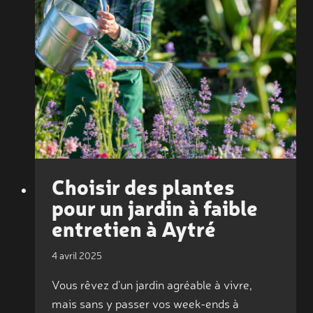
VOTRE
JARDIN
À
PÉRIGNY
:
NOS
CONSEILS
D’AMÉNAGEMENT
PAYSAGER
Choisir des plantes
pour un jardin à faible
entretien à Aytré
4 avril 2025
Vous rêvez d’un jardin agréable à vivre,
mais sans y passer vos week-ends à