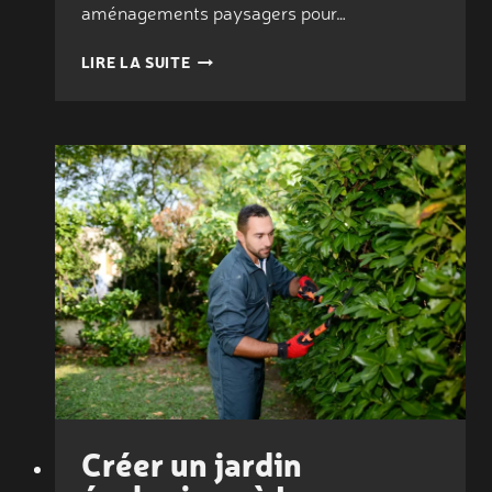
aménagements paysagers pour…
TOP
LIRE LA SUITE
10
DES
AMÉNAGEMENTS
PAYSAGERS
POUR
2026
:
LES
RECOMMANDATIONS
DE
VOTRE
PAYSAGISTE
À
LA
ROCHELLE
Créer un jardin