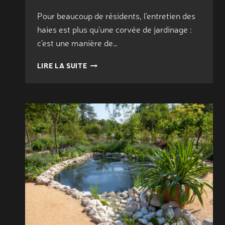
Pour beaucoup de résidents, l’entretien des
haies est plus qu’une corvée de jardinage :
c’est une manière de…
ENTRETENIR
LIRE LA SUITE
LES
HAIES
POUR
STRUCTURER
UN
ESPACE
EXTÉRIEUR
À
LAGORD